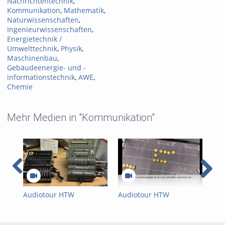
Nachrichtentechnik
,
Kommunikation
,
Mathematik
,
Naturwissenschaften
,
Ingenieurwissenschaften
,
Energietechnik /
Umwelttechnik
,
Physik
,
Maschinenbau
,
Gebäudeenergie- und -
informationstechnik
,
AWE
,
Chemie
Mehr Medien in "Kommunikation"
Audiotour HTW
Audiotour HTW
Aud
Computermuseum –
Computermuseum –
Co
Mechanische
Rechenbrett
Aba
Rechenmaschinen