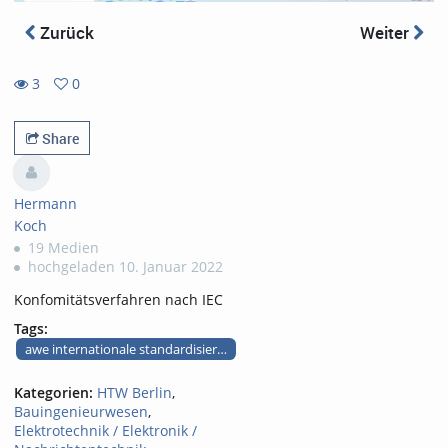
Zurück
Weiter
3
0
0
3
favorites
views
Share
Hermann
Koch
19 Medien
hochgeladen 10. Januar 2022
Konfomitätsverfahren nach IEC
Tags:
awe internationale standardisierung teil 5 konformität
Kategorien:
HTW Berlin
,
Bauingenieurwesen
,
Elektrotechnik / Elektronik /