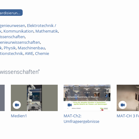
rdisierung teile 2 bis 4
genieurwesen
,
Elektrotechnik /
k
,
Kommunikation
,
Mathematik
,
issenschaften
,
enieurwissenschaften
,
k
,
Physik
,
Maschinenbau
,
tionstechnik
,
AWE
,
Chemie
wissenschaften"
Medien1
MAT-Ch2:
MAT-CH 3 F
Umfrageergebnisse
Implementierung
PrevCons und
Schadstoffe in dt