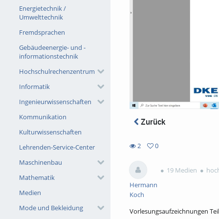
Energietechnik /
Umwelttechnik
Fremdsprachen
Gebäudeenergie- und -
informationstechnik
Hochschulrechenzentrum
Informatik
Ingenieurwissenschaften
Kommunikation
Zurück
Kulturwissenschaften
2
0
Lehrenden-Service-Center
0
2
Maschinenbau
favorites
views
19 Medien
hoch
Mathematik
Hermann
Medien
Koch
Mode und Bekleidung
Vorlesungsaufzeichnungen Teil