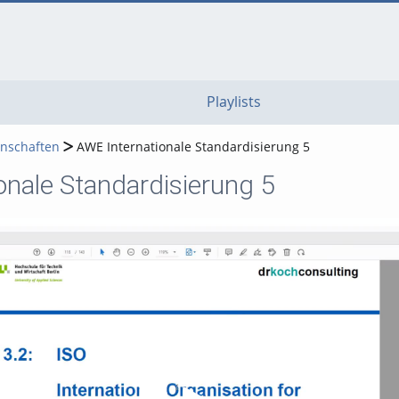
go
go
go
to
to
to
navigation
main
footer
content
Playlists
nschaften
AWE Internationale Standardisierung 5
onale Standardisierung 5
Video abspielen