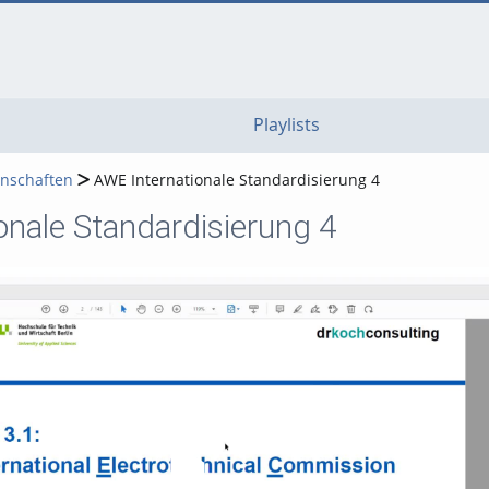
go
go
go
to
to
to
navigation
main
footer
content
Playlists
nschaften
AWE Internationale Standardisierung 4
onale Standardisierung 4
Video abspielen