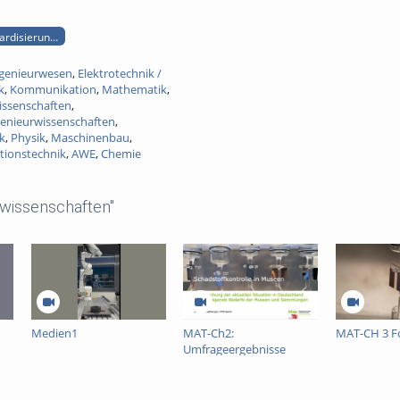
rdisierung teile 2 bis 4
genieurwesen
,
Elektrotechnik /
k
,
Kommunikation
,
Mathematik
,
issenschaften
,
enieurwissenschaften
,
k
,
Physik
,
Maschinenbau
,
tionstechnik
,
AWE
,
Chemie
wissenschaften"
Medien1
MAT-Ch2:
MAT-CH 3 F
Umfrageergebnisse
Implementierung
PrevCons und
Schadstoffe in dt