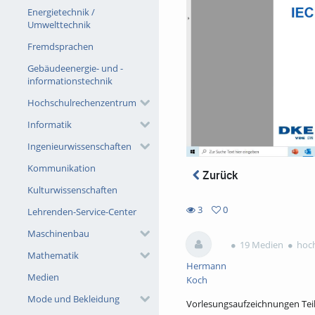
Energietechnik /
Umwelttechnik
Fremdsprachen
Gebäudeenergie- und -
informationstechnik
Hochschulrechenzentrum
Informatik
Ingenieurwissenschaften
Kommunikation
Zurück
Kulturwissenschaften
3
0
Lehrenden-Service-Center
0
3
Maschinenbau
favorites
views
19 Medien
hoch
Mathematik
Hermann
Medien
Koch
Mode und Bekleidung
Vorlesungsaufzeichnungen Teil