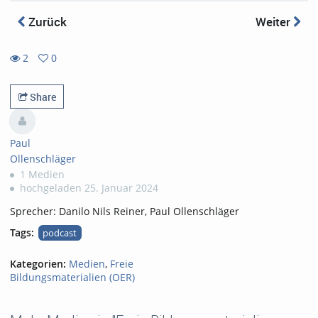
Zurück
Weiter
2
0
0
2
favorites
views
Share
Paul
Ollenschläger
1 Medien
hochgeladen 25. Januar 2024
Sprecher: Danilo Nils Reiner, Paul Ollenschläger
Tags:
podcast
Kategorien:
Medien
,
Freie
Bildungsmaterialien (OER)