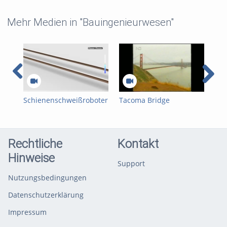
Mehr Medien in "Bauingenieurwesen"
Schienenschweißroboter
Tacoma Bridge
Pro
APT 1500 R
Rechtliche
Kontakt
Hinweise
Support
Nutzungsbedingungen
Datenschutzerklärung
Impressum