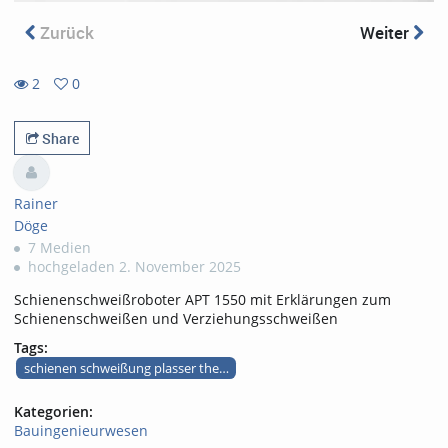
Zurück
Weiter
2
0
0
2
favorites
views
Share
Rainer
Döge
7 Medien
hochgeladen 2. November 2025
Schienenschweißroboter APT 1550 mit Erklärungen zum
Schienenschweißen und Verziehungsschweißen
Tags:
schienen schweißung plasser theurer
Kategorien:
Bauingenieurwesen