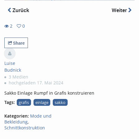
Zurück
Weiter
2
0
0
2
favorites
views
Share
Luise
Budnick
3 Medien
hochgeladen 17. Mai 2024
Sakko Einlage Rumpf in Grafis konstruieren
Tags:
grafis
einlage
sakko
Kategorien:
Mode und
Bekleidung
,
Schnittkonstruktion