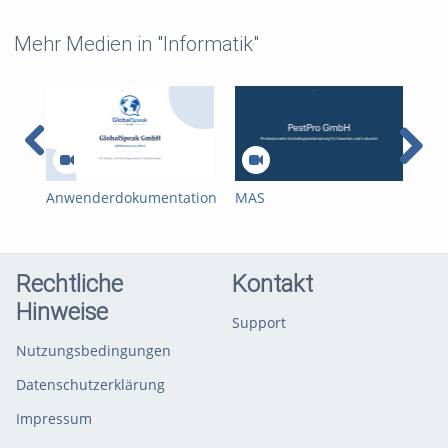
Mehr Medien in "Informatik"
Anwenderdokumentation
MAS
M5 
- MAS - Team08 - Herr
Anwenderdokumentation
Kaip
WFP Team 3
Rechtliche
Kontakt
Hinweise
Support
Nutzungsbedingungen
Datenschutzerklärung
Impressum