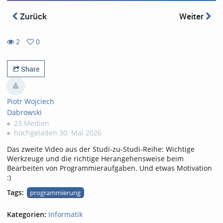
Zurück
Weiter
2
0
0
2
favorites
views
Share
Piotr Wojciech
Dabrowski
23 Medien
hochgeladen 30. Mai 2026
Das zweite Video aus der Studi-zu-Studi-Reihe: Wichtige
Werkzeuge und die richtige Herangehensweise beim
Bearbeiten von Programmieraufgaben. Und etwas Motivation
:)
Tags:
programmierung
Kategorien:
Informatik