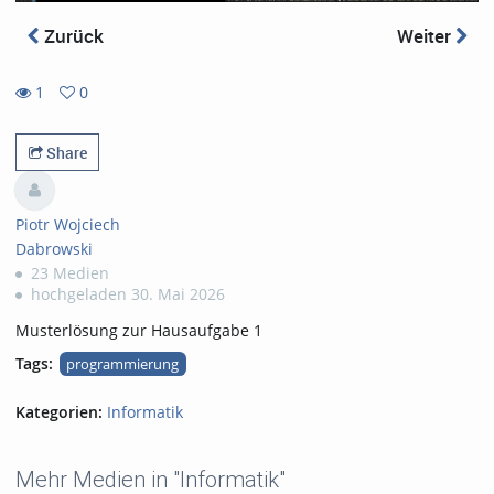
Zurück
Weiter
1
0
0
1
favorites
views
Share
Piotr Wojciech
Dabrowski
23 Medien
hochgeladen 30. Mai 2026
Musterlösung zur Hausaufgabe 1
Tags:
programmierung
Kategorien:
Informatik
Mehr Medien in "Informatik"