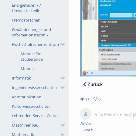
Energietechnik /
Umwelttechnik
Fremdsprachen
Gebäudeenergie- und -
informationstechnik
Hochschulrechenzentrum
Moodle für
Studierende
Moodle
Informatik
Zurück
Ingenieurwissenschaften
Kommunikation
11
0
0
Kulturwissenschaften
11
favorites
views
13 Medien
hochgel
Lehrenden-Service-Center
André
Maschinenbau
Lausch
Mathematik