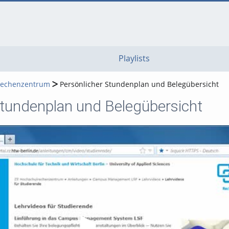
go
go
go
to
to
to
navigation
main
footer
content
Playlists
rechenzentrum
Persönlicher Stundenplan und Belegübersicht
Stundenplan und Belegübersicht
Video abspielen