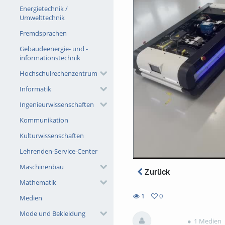
Energietechnik /
Umwelttechnik
Fremdsprachen
Gebäudeenergie- und -
informationstechnik
Hochschulrechenzentrum
Informatik
Ingenieurwissenschaften
Kommunikation
Kulturwissenschaften
Lehrenden-Service-Center
Maschinenbau
Zurück
Mathematik
1
0
Medien
0
1
Mode und Bekleidung
favorites
views
1 Medien