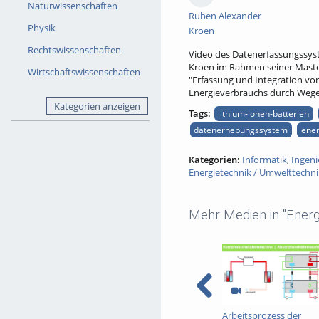
Naturwissenschaften
Ruben Alexander
Physik
Kroen
Rechtswissenschaften
Video des Datenerfassungssyst
Kroen im Rahmen seiner Master
Wirtschaftswissenschaften
"Erfassung und Integration v
Energieverbrauchs durch Weg
Kategorien anzeigen
Tags:
lithium-ionen-batterien
datenerhebungssystem
ene
Kategorien:
Informatik
,
Ingeni
Energietechnik / Umwelttechni
Mehr Medien in "Energ
Arbeitsprozess der