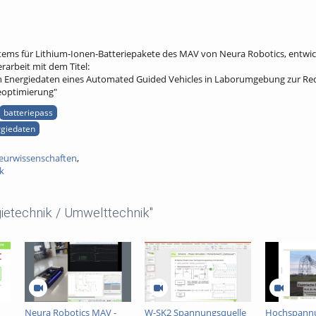
ems für Lithium-Ionen-Batteriepakete des MAV von Neura Robotics, entwi
arbeit mit dem Titel:
on Energiedaten eines Automated Guided Vehicles in Laborumgebung zur Re
eoptimierung"
batteriepass
rgiedaten
eurwissenschaften
,
k
ietechnik / Umwelttechnik"
Neura Robotics MAV -
W-SK2 Spannungsquelle
Hochspann