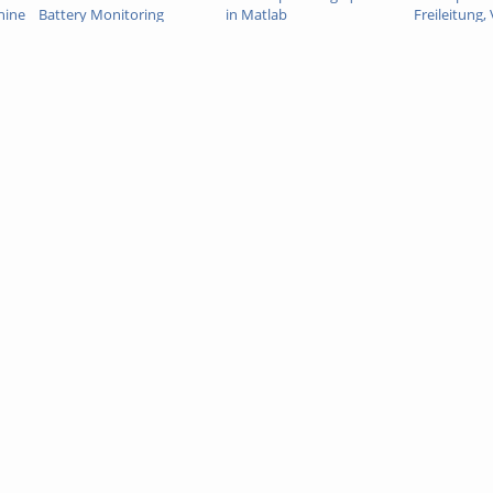
hine
Battery Monitoring
in Matlab
Freileitung, 
Längs-,
Querspannun
Ersatzschalt
Verbundseil
geometrisc