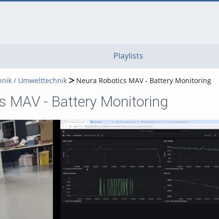
go
go
go
to
to
to
navigation
main
footer
content
Playlists
hnik / Umwelttechnik
Neura Robotics MAV - Battery Monitoring
s MAV - Battery Monitoring