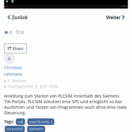
Zurück
Weiter
2
0
0
2
favorites
views
Share
Christian
Lehmann
6 Medien
hochgeladen 4. Juni 2024
Anleitung zum Starten von PLCSIM innerhalb des Siemens
TIA-Portals. PLCSIM simuliert eine SPS und ermglicht so das
Ausführen und Testen von Programmen auch ohne eine reale
Steuerung.
Tags:
vdi
mechtronik 2
tia-portal
siemens