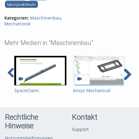
laborpraktikum
Kategorien:
Maschinenbau
,
Mechatronik
Mehr Medien in "Maschinenbau"
SpaceClaim:
Ansys Mechanical:
Ans
Balkenmodell teilen
Lokale
Est
Koordinatensysteme
Hot
erzeugen
Rechtliche
Kontakt
Hinweise
Support
Nutzungsbedingungen