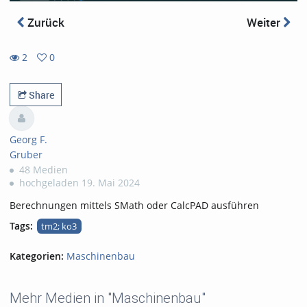
Zurück
Weiter
2
0
0
2
favorites
views
Share
Georg F.
Gruber
48 Medien
hochgeladen 19. Mai 2024
Berechnungen mittels SMath oder CalcPAD ausführen
Tags:
tm2; ko3
Kategorien:
Maschinenbau
Mehr Medien in "Maschinenbau"