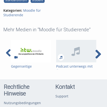
standardforum
student
Kategorien:
Moodle für
Studierende
Mehr Medien in "Moodle für Studierende"
Gegenseitige
Podcast unterwegs mit
Moo
Beurteilung (Peer
ÖPNV
Stu
Review) aus
Studierendensicht
Rechtliche
Kontakt
Hinweise
Support
Nutzungsbedingungen