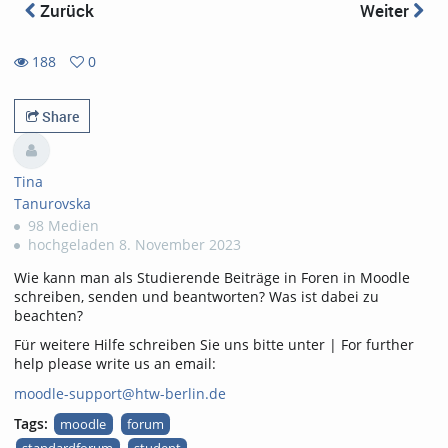
Zurück
Weiter
188
0
0
188
favorites
views
Share
Tina
Tanurovska
98 Medien
hochgeladen 8. November 2023
Wie kann man als Studierende Beiträge in Foren in Moodle
schreiben, senden und beantworten? Was ist dabei zu
beachten?
Für weitere Hilfe schreiben Sie uns bitte unter | For further
help please write us an email:
moodle-support@htw-berlin.de
Tags:
moodle
forum