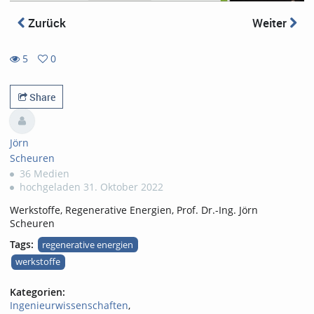
Zurück
Weiter
5
0
0
5
favorites
views
Share
Jörn
Scheuren
36 Medien
hochgeladen 31. Oktober 2022
Werkstoffe, Regenerative Energien, Prof. Dr.-Ing. Jörn
Scheuren
Tags:
regenerative energien
werkstoffe
Kategorien:
Ingenieurwissenschaften
,