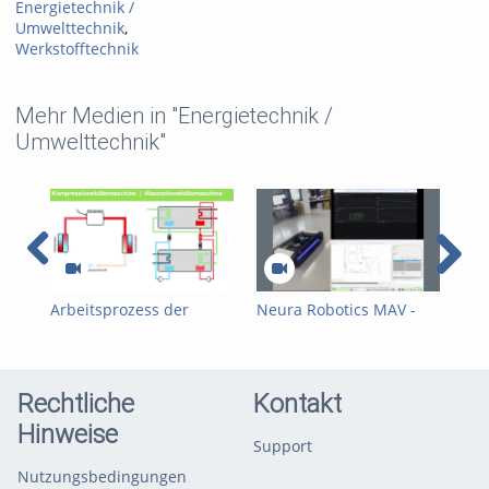
Energietechnik /
Umwelttechnik
,
Werkstofftechnik
Mehr Medien in "Energietechnik /
Umwelttechnik"
Arbeitsprozess der
Neura Robotics MAV -
W-S
Absorptionskältemaschine
Battery Monitoring
in 
Rechtliche
Kontakt
Hinweise
Support
Nutzungsbedingungen