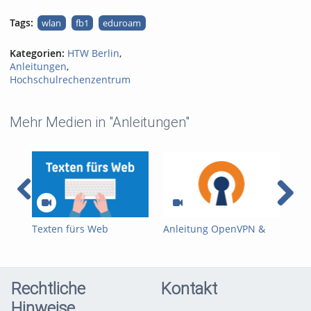
Tags:
wlan
fb1
eduroam
Kategorien:
HTW Berlin
,
Anleitungen
,
Hochschulrechenzentrum
Mehr Medien in "Anleitungen"
Texten fürs Web
Anleitung OpenVPN &
Anl
2FA
Hor
Rechtliche
Kontakt
Hinweise