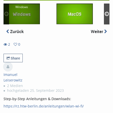
Windows
Zurück
Weiter
2
0
0
2
favorites
views
Share
Imanuel
Leiserowitz
2 Medien
hochgeladen 25. September 2023
Step-by-Step Anleitungen & Downloads:
https://rz.htw-berlin.de/anleitungen/wlan-wi-fi/