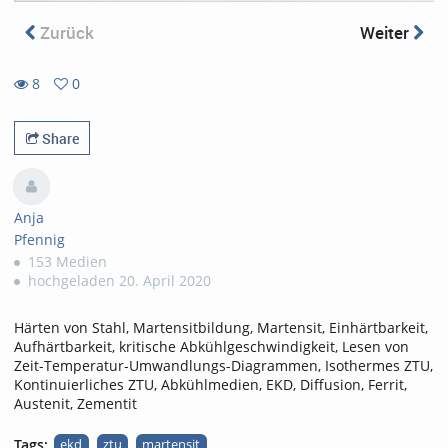
Zurück
Weiter
8
0
0
8
favorites
views
Share
Anja
Pfennig
153 Medien
hochgeladen 20. April 2020
Härten von Stahl, Martensitbildung, Martensit, Einhärtbarkeit,
Aufhärtbarkeit, kritische Abkühlgeschwindigkeit, Lesen von
Zeit-Temperatur-Umwandlungs-Diagrammen, Isothermes ZTU,
Kontinuierliches ZTU, Abkühlmedien, EKD, Diffusion, Ferrit,
Austenit, Zementit
Tags:
ekd
ztu
martensit