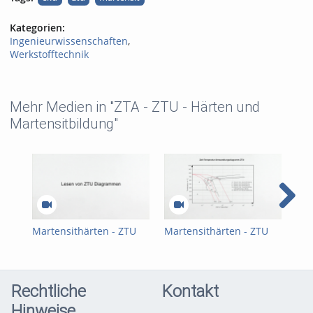
Kategorien:
Ingenieurwissenschaften
,
Werkstofftechnik
Mehr Medien in "ZTA - ZTU - Härten und
Martensitbildung"
Martensithärten - ZTU
Martensithärten - ZTU
Aus
Diagramme - Teil 1
Diagramme - Teil 2
Stah
Rechtliche
Kontakt
Hinweise