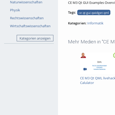
Naturwissenschaften
CE M3 Qt GUI Examples Overvi
Physik
Tags:
ce qt gui qwidget qml
Rechtswissenschaften
Kategorien:
Informatik
Wirtschaftswissenschaften
Kategorien anzeigen
Mehr Medien in "CE M
CE M3 Qt QML livehac
Calulator