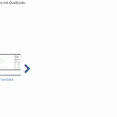
s mit Quellcode.
ranslate
CE M3 Qt Image
CE M3 Qt Image
Manipulator Dialog
Manipulator - Zoom
Demo
Tester