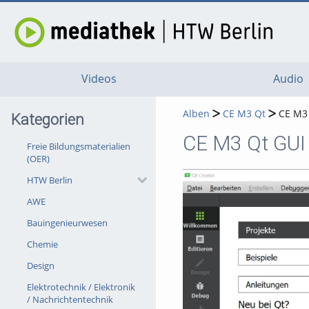
Videos
Audio
Alben
CE M3 Qt
CE M3 
Kategorien
CE M3 Qt GUI
Freie Bildungsmaterialien
(OER)
HTW Berlin
AWE
Bauingenieurwesen
Chemie
Design
Elektrotechnik / Elektronik
/ Nachrichtentechnik