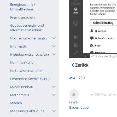
Energietechnik /
Umwelttechnik
Fremdsprachen
Gebäudeenergie- und -
informationstechnik
Hochschulrechenzentrum
Informatik
Ingenieurwissenschaften
Kommunikation
Zurück
Kulturwissenschaften
4
0
Lehrenden-Service-Center
0
4
Maschinenbau
favorites
views
146 Medien
Mathematik
Frank
Medien
Bauernöppel
Mode und Bekleidung