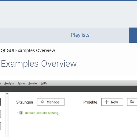
go
go
go
to
to
to
navigation
main
footer
content
Playlists
Qt GUI Examples Overview
 Examples Overview
Video abspielen