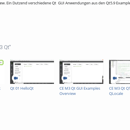
ew. Ein Dutzend verschiedene Qt GUI Anwendungen aus den Qt5.9 Example
3 Qt"
k
Qt 01 HelloQt
CE M3 Qt GUI Examples
CE M3 Qt QT
Overview
QLocale