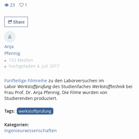
23
1
1
23
favorites
views
Share
Anja
Pfennig
153 Medien
hochgeladen 4. Juli 2017
Fünfteilige Filmreihe
zu den Laborversuchen im
Labor
Werkstoffprüfung
des Studienfaches
Werkstofftechnik
bei
Frau Prof. Dr. Anja Pfennig. Die Filme wurden von
Studierenden produziert.
Tags:
werkstoffprüfung
Kategorien:
Ingenieurwissenschaften