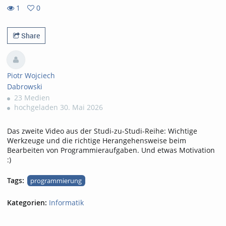
1
0
0
1
favorites
views
Share
Piotr Wojciech
Dabrowski
23 Medien
hochgeladen 30. Mai 2026
Das zweite Video aus der Studi-zu-Studi-Reihe: Wichtige
Werkzeuge und die richtige Herangehensweise beim
Bearbeiten von Programmieraufgaben. Und etwas Motivation
:)
Tags:
programmierung
Kategorien:
Informatik