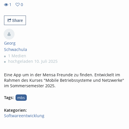
1
0
0
1
favorites
views
Share
Georg
Schwachula
1 Medien
hochgeladen 10. Juli 2025
Eine App um in der Mensa Freunde zu finden. Entwickelt im
Rahmen des Kurses "Mobile Betriebssysteme und Netzwerke"
im Sommersemester 2025.
Tags:
mbs
Kategorien:
Softwareentwicklung