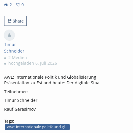
2
0
0
2
favorites
views
Share
Timur
Schneider
2 Medien
hochgeladen 6. Juli 2026
AWE: Internationale Politik und Globalisierung
Präsentation zu Estland heute: Der digitale Staat
Teilnehmer:
Timur Schneider
Rauf Gerasimov
Tags:
awe: internationale politik und globalisierung