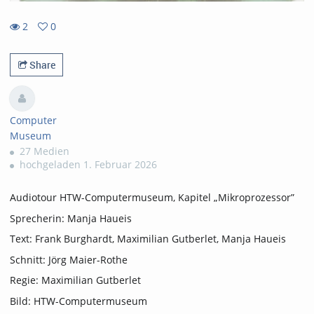
2
0
0
2
favorites
views
Share
Computer
Museum
27 Medien
hochgeladen 1. Februar 2026
Audiotour HTW-Computermuseum, Kapitel „Mikroprozessor”
Sprecherin: Manja Haueis
Text: Frank Burghardt, Maximilian Gutberlet, Manja Haueis
Schnitt: Jörg Maier-Rothe
Regie: Maximilian Gutberlet
Bild: HTW-Computermuseum