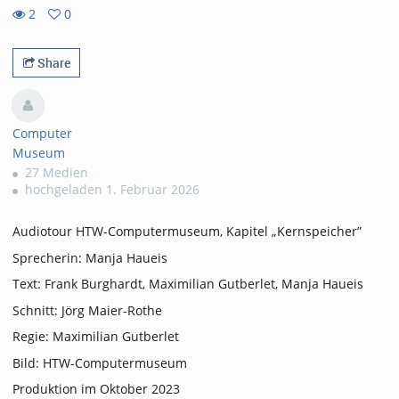
2
0
0
2
favorites
views
Share
Computer
Museum
27 Medien
hochgeladen 1. Februar 2026
Audiotour HTW-Computermuseum, Kapitel „Kernspeicher”
Sprecherin: Manja Haueis
Text: Frank Burghardt, Maximilian Gutberlet, Manja Haueis
Schnitt: Jörg Maier-Rothe
Regie: Maximilian Gutberlet
Bild: HTW-Computermuseum
Produktion im Oktober 2023