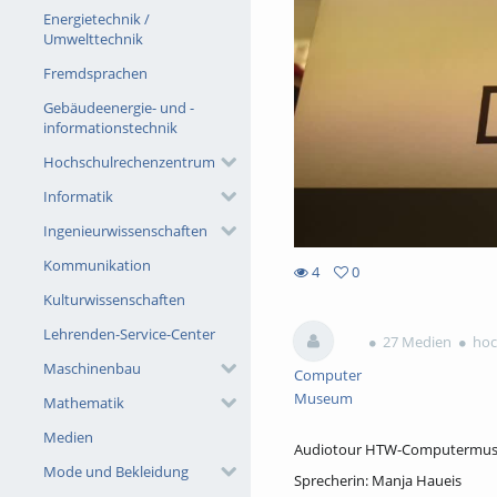
Energietechnik /
Umwelttechnik
Fremdsprachen
Gebäudeenergie- und -
informationstechnik
Hochschulrechenzentrum
Informatik
Ingenieurwissenschaften
Kommunikation
4
0
0
Kulturwissenschaften
4
favorites
views
Lehrenden-Service-Center
27 Medien
hoc
Maschinenbau
Computer
Museum
Mathematik
Medien
Audiotour HTW-Computermuseu
Mode und Bekleidung
Sprecherin: Manja Haueis