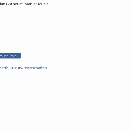
ian Gutberlet, Manja Haueis
museum audiotour speichermedien diskette
matik
,
Kulturwissenschaften