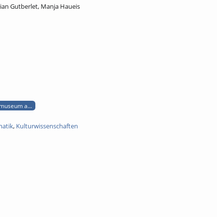
ian Gutberlet, Manja Haueis
museum audiotour btx bildschirmtext
matik
,
Kulturwissenschaften