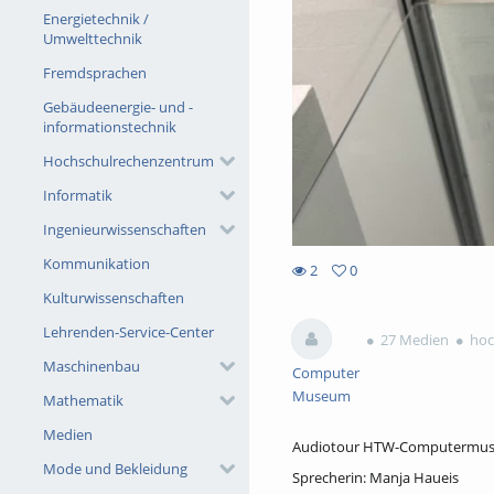
Energietechnik /
Umwelttechnik
Fremdsprachen
Gebäudeenergie- und -
informationstechnik
Hochschulrechenzentrum
Informatik
Ingenieurwissenschaften
Kommunikation
2
0
0
Kulturwissenschaften
2
favorites
views
Lehrenden-Service-Center
27 Medien
hoc
Maschinenbau
Computer
Museum
Mathematik
Medien
Audiotour HTW-Computermuse
Mode und Bekleidung
Sprecherin: Manja Haueis