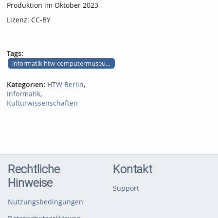
Produktion im Oktober 2023
Lizenz: CC-BY
Tags:
informatik htw-computermuseum audiotour laptop amstrad ppc 512
Kategorien:
HTW Berlin
,
Informatik
,
Kulturwissenschaften
Rechtliche
Kontakt
Hinweise
Support
Nutzungsbedingungen