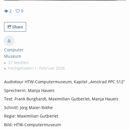
2
0
0
2
favorites
views
Share
Computer
Museum
27 Medien
hochgeladen 1. Februar 2026
Audiotour HTW-Computermuseum, Kapitel „Amstrad PPC 512”
Sprecherin: Manja Haueis
Text: Frank Burghardt, Maximilian Gutberlet, Manja Haueis
Schnitt: Jörg Maier-Rothe
Regie: Maximilian Gutberlet
Bild: HTW-Computermuseum