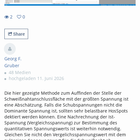
2
0
0
2
favorites
views
Share
Georg F.
Gruber
48 Medien
hochgeladen 11. Juni 2026
Die hier gezeigte Methode zum Auffinden der Stelle der
Schweißnahtanschlussfläche mit der größten Spannung ist
eine Abschätzung. Falls die Schubspannungen nicht die
Dominante Spannung ist, sollten sehr belastbare HosSpots
dektiert werden können. Eine Nachrechnung der Ist-
Spannung (Vergleichsspannung) zur Bestimmung des
quantitativen Spannungswerts ist weiterhin notwendig.
Gleichen Sie nicht den Vergelichsspannungswert mit dem