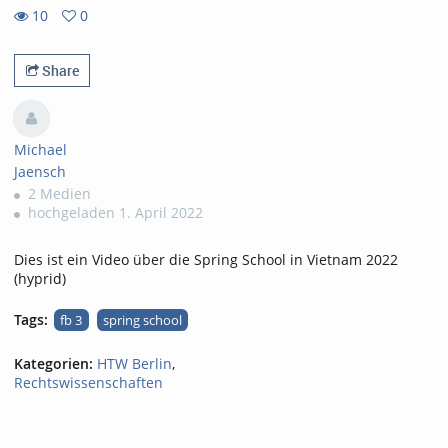
10
0
0
10
favorites
views
Share
Michael
Jaensch
2 Medien
hochgeladen 1. April 2022
Dies ist ein Video über die Spring School in Vietnam 2022
(hyprid)
Tags:
fb 3
spring school
Kategorien:
HTW Berlin
,
Rechtswissenschaften