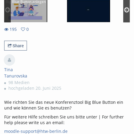
Big Blue Button anlegen
195
0
0
195
favorites
views
Share
Tina
Tanurovska
98 Medien
hochgeladen 20. Juni 2025
Wie richten Sie das neue Konferenztool Big Blue Button ein
und wie können Sie es benutzen?
Für weitere Hilfe schreiben Sie uns bitte unter | For further
help please write us an email:
moodle-support@htw-berlin.de