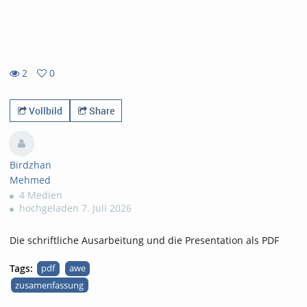
2
0
0
2
favorites
views
Vollbild
Share
Birdzhan
Mehmed
4 Medien
hochgeladen 7. Juli 2026
Die schriftliche Ausarbeitung und die Presentation als PDF
Tags:
pdf
awe
zusamenfassung