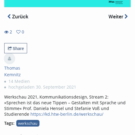
Zurück
Weiter
2
0
0
2
favorites
views
Share
Thomas
Kemnitz
14 Medien
hochgeladen 30. September 2021
Werkschau 2021, Kommunikationsdesign, Stream 2:
»Sprechen ist das neue Tippen – Gestalten mit Sprache und
Stimme« Prof. Daniela Hensel und Stefanie Voß und
Studierende
https://kd.htw-berlin.de/werkschau/
Tags:
werkschau