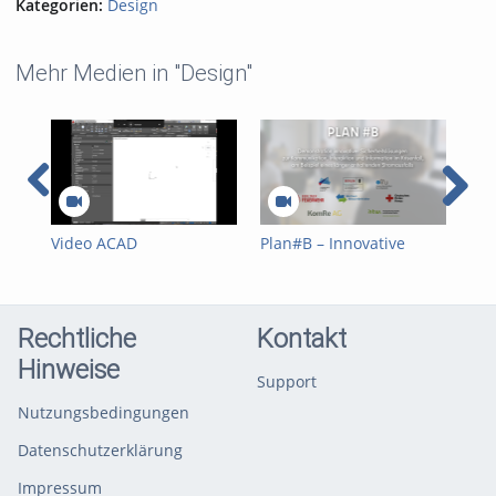
Kategorien:
Design
Mehr Medien in "Design"
Video ACAD
Plan#B – Innovative
Axi
Unterstützung Einheit 2
Sicherheitslösungen im
Krisenfall
Rechtliche
Kontakt
Hinweise
Support
Nutzungsbedingungen
Datenschutzerklärung
Impressum