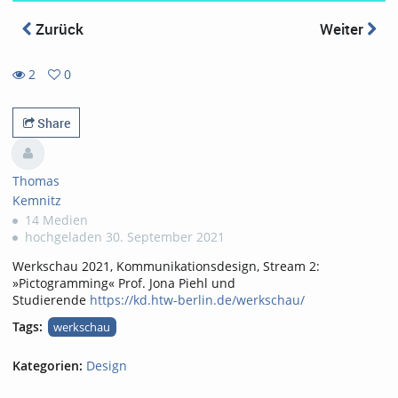
Zurück
Weiter
2
0
0
2
favorites
views
Share
Thomas
Kemnitz
14 Medien
hochgeladen 30. September 2021
Werkschau 2021, Kommunikationsdesign, Stream 2:
»Pictogramming« Prof. Jona Piehl und
Studierende
https://kd.htw-berlin.de/werkschau/
Tags:
werkschau
Kategorien:
Design