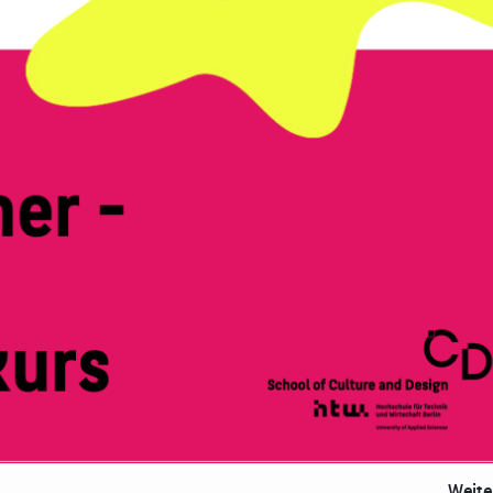
eo abspielen
Weit