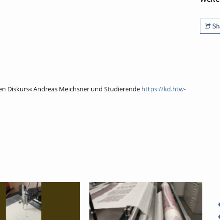
Sh
en Diskurs« Andreas Meichsner und Studierende
https://kd.htw-