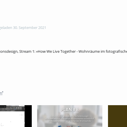
eladen 30. September 2021
nsdesign, Stream 1: »How We Live Together - Wohnräume im fotografisch
n"