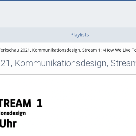
go
go
go
to
to
to
navigation
main
footer
content
Playlists
erkschau 2021, Kommunikationsdesign, Stream 1: »How We Live To
1, Kommunikationsdesign, Stream 