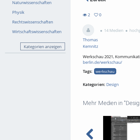
Naturwissenschaften
Physik
2
0
0
Rechtswissenschaften
2
favorites
views
14 Medien
hochg
Wirtschaftswissenschaften
Thomas
Kemnitz
Kategorien anzeigen
Werkschau 2021, Kommunikatio
berlin.de/werkschau/
Tags:
werkschau
Kategorien:
Design
Mehr Medien in "Desig