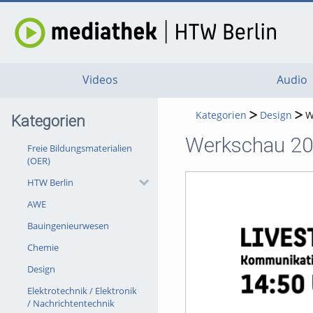
Videos
Audio
Kategorien
Design
W
Kategorien
Werkschau 202
Freie Bildungsmaterialien
(OER)
HTW Berlin
AWE
Bauingenieurwesen
Chemie
Design
Elektrotechnik / Elektronik
/ Nachrichtentechnik