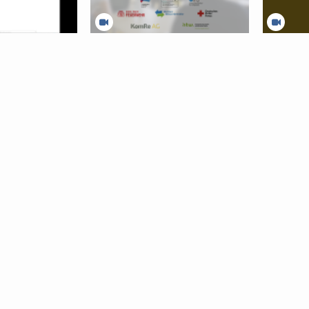
ützung Einheit 2
Plan#B – Innovative
Axidraw in 
Sicherheitslösungen im Krisenfall