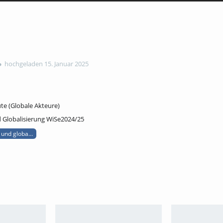
hochgeladen 15. Januar 2025
e (Globale Akteure)
nd Globalisierung WiSe2024/25
k und globalisierung