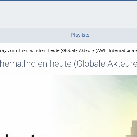
go
go
go
to
to
to
navigation
main
footer
content
Playlists
trag zum Thema:Indien heute (Globale Akteure )AWE: Internationale
hema:Indien heute (Globale Akteure