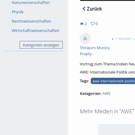
Naturwissenschaften
Zurück
Physik
Rechtswissenschaften
2
0
0
Wirtschaftswissenschaften
2
favorites
views
1 Medien
Kategorien anzeigen
Shirajum Munira
Prapty
Vortrag zum Thema:Indien heut
AWE: Internationale Politik u
Tags:
awe internationale politi
Kategorien:
AWE
Mehr Medien in "AWE"