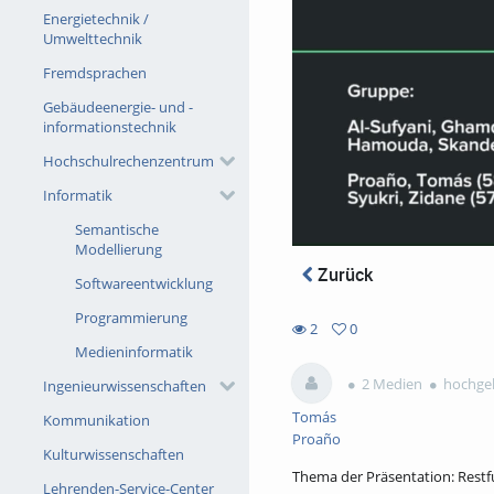
Energietechnik /
Umwelttechnik
Fremdsprachen
Gebäudeenergie- und -
informationstechnik
Hochschulrechenzentrum
Informatik
Semantische
Modellierung
Zurück
Softwareentwicklung
Programmierung
2
0
0
Medieninformatik
2
favorites
views
2 Medien
hochgel
Ingenieurwissenschaften
Tomás
Kommunikation
Proaño
Kulturwissenschaften
Thema der Präsentation: Restf
Lehrenden-Service-Center