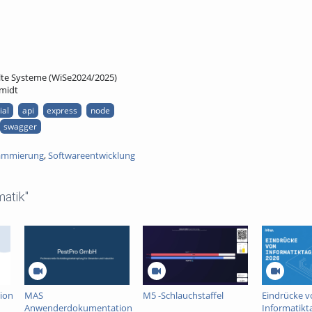
ilte Systeme (WiSe2024/2025)
hmidt
ial
api
express
node
swagger
ammierung
,
Softwareentwicklung
atik"
ion
MAS
M5 -Schlauchstaffel
Eindrücke 
Anwenderdokumentation
Informatikt