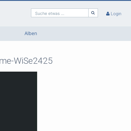
Suche etwas ...
Login
Alben
steme-WiSe2425