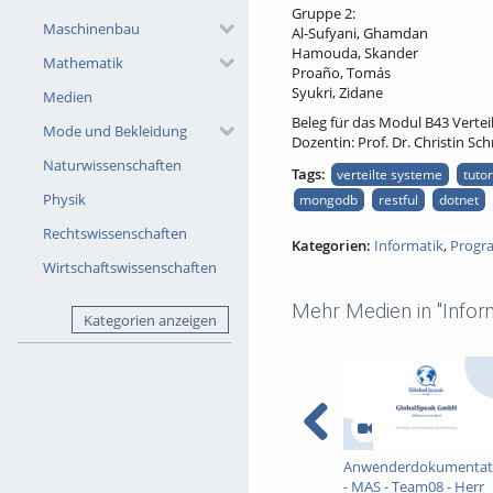
Gruppe 2:
Maschinenbau
Al-Sufyani, Ghamdan
Hamouda, Skander
Mathematik
Proaño, Tomás
Syukri, Zidane
Medien
Beleg für das Modul B43 Verte
Mode und Bekleidung
Dozentin: Prof. Dr. Christin Sc
Naturwissenschaften
Tags:
verteilte systeme
tutor
Physik
mongodb
restful
dotnet
Rechtswissenschaften
Kategorien:
Informatik
,
Progr
Wirtschaftswissenschaften
Mehr Medien in "Inform
Kategorien anzeigen
Anwenderdokumentat
- MAS - Team08 - Herr