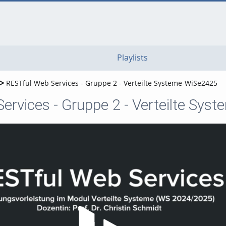
go
go
go
to
to
to
navigation
main
footer
content
Playlists
RESTful Web Services - Gruppe 2 - Verteilte Systeme-WiSe2425
ervices - Gruppe 2 - Verteilte Sy
Video abspielen