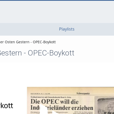
go
go
go
to
to
to
navigation
main
footer
content
Playlists
er Osten Gestern - OPEC-Boykott
estern - OPEC-Boykott
Video abspielen