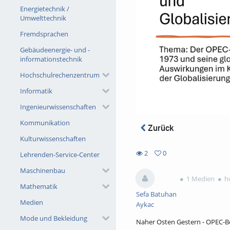
Energietechnik /
Umwelttechnik
Fremdsprachen
Gebäudeenergie- und -
informationstechnik
Hochschulrechenzentrum
Informatik
Ingenieurwissenschaften
Kommunikation
Zurück
Kulturwissenschaften
2
0
Lehrenden-Service-Center
0
2
Maschinenbau
favorites
views
1 Medien
ho
Mathematik
Sefa Batuhan
Medien
Aykac
Mode und Bekleidung
Naher Osten Gestern - OPEC-B