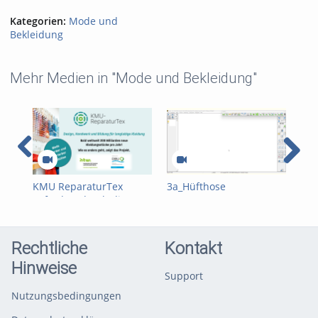
Kategorien:
Mode und
Bekleidung
Mehr Medien in "Mode und Bekleidung"
KMU ReparaturTex
3a_Hüfthose
2a_
gefördert durch die
Deutsche
Bundesstiftung Umwelt
Rechtliche
Kontakt
Hinweise
Support
Nutzungsbedingungen