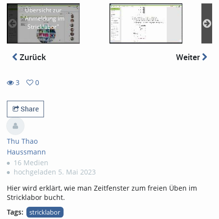
Übersicht zur
"Anmeldung im
Stricklabor"
Zurück
Weiter
3
0
0
3
favorites
views
Share
Thu Thao
Haussmann
16 Medien
hochgeladen 5. Mai 2023
Hier wird erklärt, wie man Zeitfenster zum freien Üben im
Stricklabor bucht.
Tags:
stricklabor