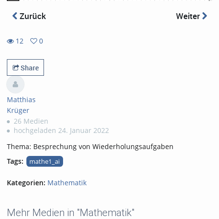
Zurück
Weiter
12
0
0
12
favorites
views
Share
Matthias
Krüger
26 Medien
hochgeladen 24. Januar 2022
Thema: Besprechung von Wiederholungsaufgaben
Tags:
mathe1_ai
Kategorien:
Mathematik
Mehr Medien in "Mathematik"