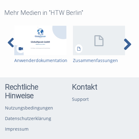
Mehr Medien in "HTW Berlin"
Anwenderdokumentation
Zusammenfassungen
Mob
- MAS - Team08 - Herr
Birdzhan Mehmed 4x
und
Kaip
USA CHINA RUSSLAND
(Ha
JAPAN
Rechtliche
Kontakt
Hinweise
Support
Nutzungsbedingungen
Datenschutzerklärung
Impressum