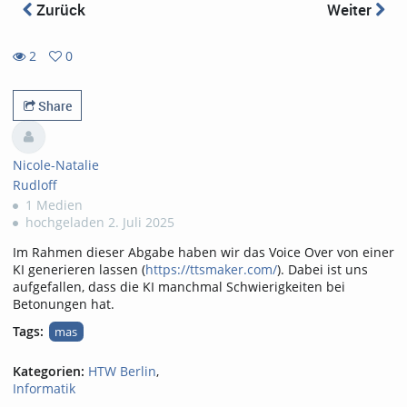
Zurück
Weiter
2
0
0
2
favorites
views
Share
Nicole-Natalie
Rudloff
1 Medien
hochgeladen 2. Juli 2025
Im Rahmen dieser Abgabe haben wir das Voice Over von einer
KI generieren lassen (
https://ttsmaker.com/
). Dabei ist uns
aufgefallen, dass die KI manchmal Schwierigkeiten bei
Betonungen hat.
Tags:
mas
Kategorien:
HTW Berlin
,
Informatik