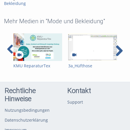
Bekleidung
Mehr Medien in "Mode und Bekleidung"
KMU ReparaturTex
3a_Hüfthose
2a_
gefördert durch die
Deutsche
Bundesstiftung Umwelt
Rechtliche
Kontakt
Hinweise
Support
Nutzungsbedingungen
Datenschutzerklärung
Impressum