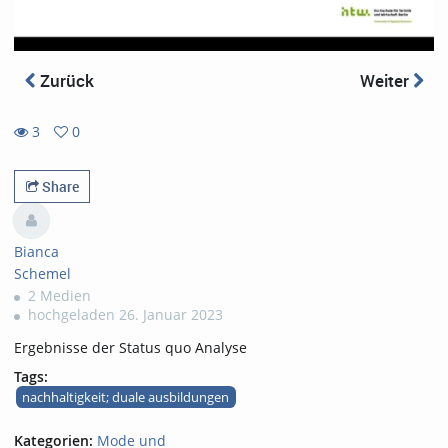
Zurück
Weiter
3
0
0
3
favorites
views
Share
Bianca
Schemel
2 Medien
hochgeladen 26. Januar 2023
Ergebnisse der Status quo Analyse
Tags:
nachhaltigkeit; duale ausbildungen
Kategorien:
Mode und