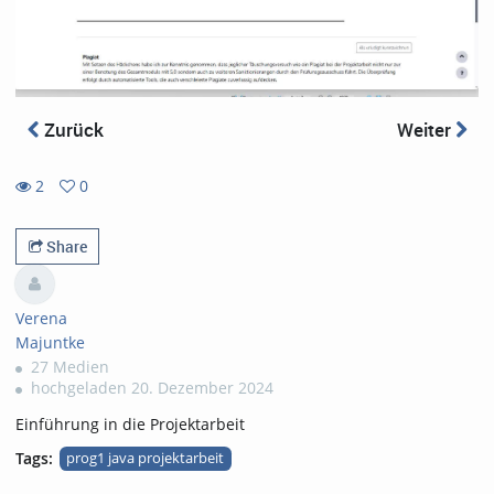
Zurück
Weiter
2
0
0
2
favorites
views
Share
Verena
Majuntke
27 Medien
hochgeladen 20. Dezember 2024
Einführung in die Projektarbeit
Tags:
prog1 java projektarbeit