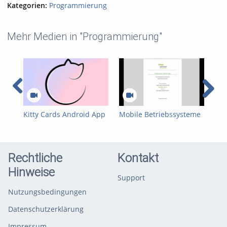
Kategorien:
Programmierung
Mehr Medien in "Programmierung"
Kitty Cards Android App
Mobile Betriebssysteme
Mob
- B35 Mobile
und Netzwerke -
und
Betriebssysteme und
Abschlusspräsentation
Abs
Netzwerke - Sommer
Gehörtrainer
D&D
2026
Rechtliche
Kontakt
Hinweise
Support
Nutzungsbedingungen
Datenschutzerklärung
Impressum