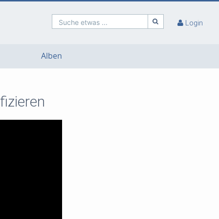
Suche etwas ...
Login
Alben
izieren