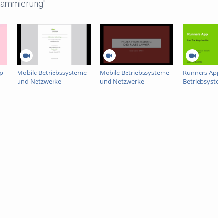
rammierung"
p -
Mobile Betriebssysteme
Mobile Betriebssysteme
Runners Ap
und Netzwerke -
und Netzwerke -
Betriebsys
Abschlusspräsentation
Abschlusspräsentation
Netzwerke
Gehörtrainer
D&D Rules Lawyer