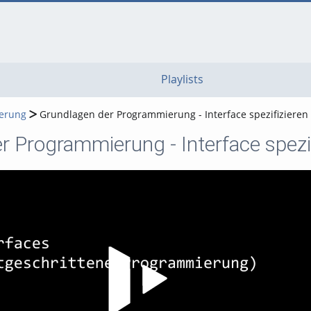
go
go
go
to
to
to
navigation
main
footer
content
Playlists
erung
Grundlagen der Programmierung - Interface spezifizieren
r Programmierung - Interface spezif
Video abspielen