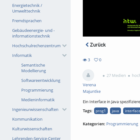
Energietechnik /
Umwelttechnik
Fremdsprachen
Gebäudeenergie- und -
informationstechnik
Zurück
Hochschulrechenzentrum
Informatik
3
0
Semantische
0
3
Modellierung
favorites
views
27 Medien
hoch
Softwareentwicklung
Verena
Programmierung
Majuntke
Medieninformatik
Ein Interface in Java spezifizier
Ingenieurwissenschaften
Tags:
prog1
java
interfac
Kommunikation
Kategorien:
Programmierung
Kulturwissenschaften
Lehrenden-Service-Center