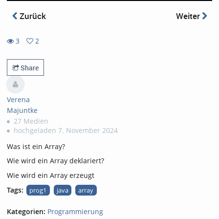
Zurück
Weiter
3
2
2
3
favorites
views
Share
Verena
Majuntke
27 Medien
hochgeladen 7. November 2024
Was ist ein Array?
Wie wird ein Array deklariert?
Wie wird ein Array erzeugt
Tags:
prog1
java
array
Kategorien:
Programmierung