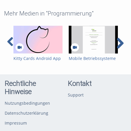
Mehr Medien in "Programmierung"
Kitty Cards Android App
Mobile Betriebssysteme
Mob
- B35 Mobile
und Netzwerke -
und
Betriebssysteme und
Abschlusspräsentation
Abs
Netzwerke - Sommer
Gehörtrainer
D&D
2026
Rechtliche
Kontakt
Hinweise
Support
Nutzungsbedingungen
Datenschutzerklärung
Impressum