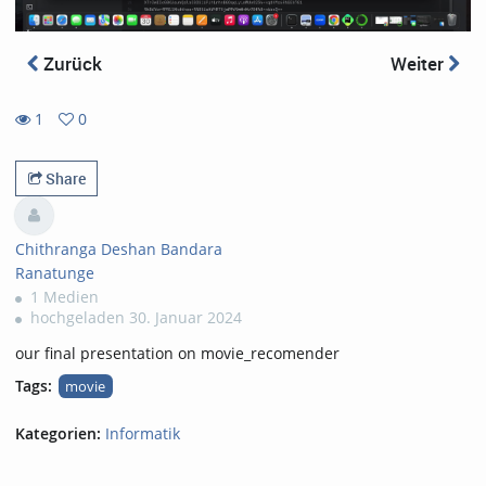
Zurück
Weiter
1
0
0
1
favorites
views
Share
Chithranga Deshan Bandara
Ranatunge
1 Medien
hochgeladen 30. Januar 2024
our final presentation on movie_recomender
Tags:
movie
Kategorien:
Informatik