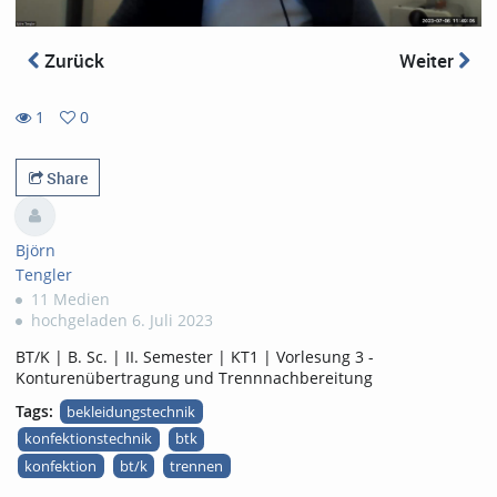
Zurück
Weiter
1
0
0
1
favorites
views
Share
Björn
Tengler
11 Medien
hochgeladen 6. Juli 2023
BT/K | B. Sc. | II. Semester | KT1 | Vorlesung 3 -
Konturenübertragung und Trennnachbereitung
Tags:
bekleidungstechnik
konfektionstechnik
btk
konfektion
bt/k
trennen