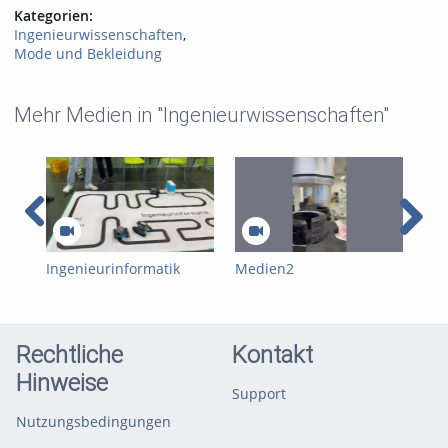
Kategorien:
Ingenieurwissenschaften
,
Mode und Bekleidung
Mehr Medien in "Ingenieurwissenschaften"
Ingenieurinformatik
Medien2
Me
Einführungswoche SS26
Rechtliche
Kontakt
Hinweise
Support
Nutzungsbedingungen