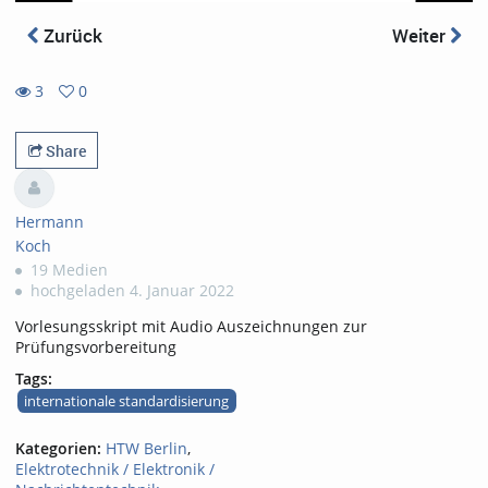
Zurück
Weiter
3
0
0
3
favorites
views
Share
Hermann
Koch
19 Medien
hochgeladen 4. Januar 2022
Vorlesungsskript mit Audio Auszeichnungen zur
Prüfungsvorbereitung
Tags:
internationale standardisierung
Kategorien:
HTW Berlin
,
Elektrotechnik / Elektronik /