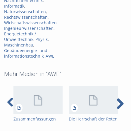
Nachrichtentechnik
,
Informatik
,
Naturwissenschaften
,
Rechtswissenschaften
,
Wirtschaftswissenschaften
,
Ingenieurwissenschaften
,
Energietechnik /
Umwelttechnik
,
Physik
,
Maschinenbau
,
Gebäudeenergie- und -
informationstechnik
,
AWE
Mehr Medien in "AWE"
Zusammenfassungen
Die Herrschaft der Roten
Die
Birdzhan Mehmed 4x
Khmer PDF 2
Khm
USA CHINA RUSSLAND