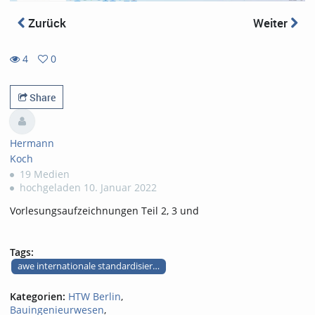
Zurück
Weiter
4
0
0
4
favorites
views
Share
Hermann
Koch
19 Medien
hochgeladen 10. Januar 2022
Vorlesungsaufzeichnungen Teil 2, 3 und
Tags:
awe internationale standardisierung teile 2 bis 4
Kategorien:
HTW Berlin
,
Bauingenieurwesen
,