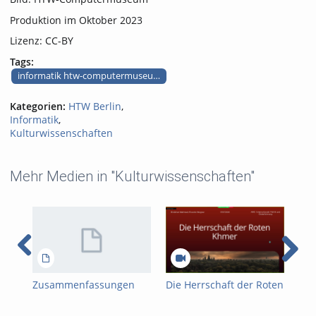
Produktion im Oktober 2023
Lizenz: CC-BY
Tags:
informatik htw-computermuseum audiotour speichermedien diskette
Kategorien:
HTW Berlin
,
Informatik
,
Kulturwissenschaften
Mehr Medien in "Kulturwissenschaften"
Zusammenfassungen
Die Herrschaft der Roten
Aud
Birdzhan Mehmed 4x
Khmer
Co
USA CHINA RUSSLAND
Aku