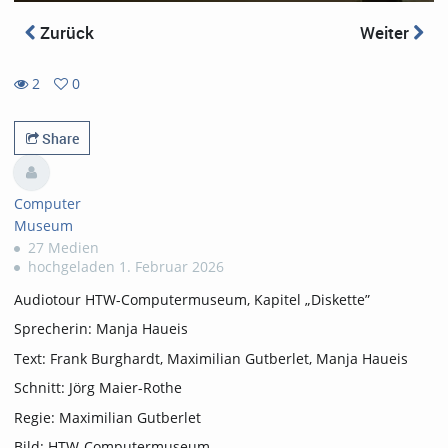
Zurück
Weiter
2
0
0
2
favorites
views
Share
Computer
Museum
27 Medien
hochgeladen 1. Februar 2026
Audiotour HTW-Computermuseum, Kapitel „Diskette”
Sprecherin: Manja Haueis
Text: Frank Burghardt, Maximilian Gutberlet, Manja Haueis
Schnitt: Jörg Maier-Rothe
Regie: Maximilian Gutberlet
Bild: HTW-Computermuseum