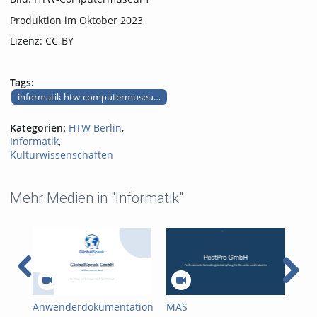
Produktion im Oktober 2023
Lizenz: CC-BY
Tags:
informatik htw-computermuseum audiotour btx bildschirmtext
Kategorien:
HTW Berlin
,
Informatik
,
Kulturwissenschaften
Mehr Medien in "Informatik"
Anwenderdokumentation
MAS
M5 