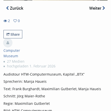
Zurück
Weiter
2
0
0
2
favorites
views
Share
Computer
Museum
27 Medien
hochgeladen 1. Februar 2026
Audiotour HTW-Computermuseum, Kapitel „BTX”
Sprecherin: Manja Haueis
Text: Frank Burghardt, Maximilian Gutberlet, Manja Haueis
Schnitt: Jörg Maier-Rothe
Regie: Maximilian Gutberlet
Bild: HTW-Computermuseum