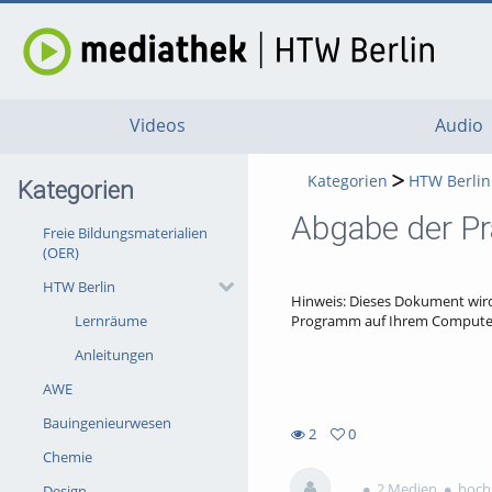
Videos
Audio
Kategorien
HTW Berlin
Kategorien
Abgabe der P
Freie Bildungsmaterialien
(OER)
HTW Berlin
Hinweis: Dieses Dokument wird
Lernräume
Programm auf Ihrem Computer
Anleitungen
AWE
Bauingenieurwesen
2
0
0
Chemie
2
favorites
views
2 Medien
hochg
Design