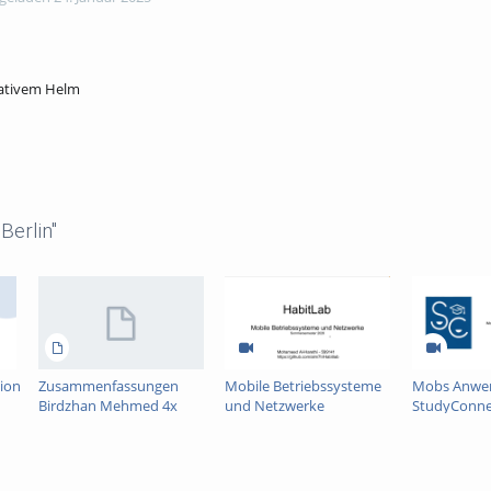
vativem Helm
erlin"
ion
Zusammenfassungen
Mobile Betriebssysteme
Mobs Anwe
Birdzhan Mehmed 4x
und Netzwerke
StudyConne
USA CHINA RUSSLAND
(HabitLab)
JAPAN