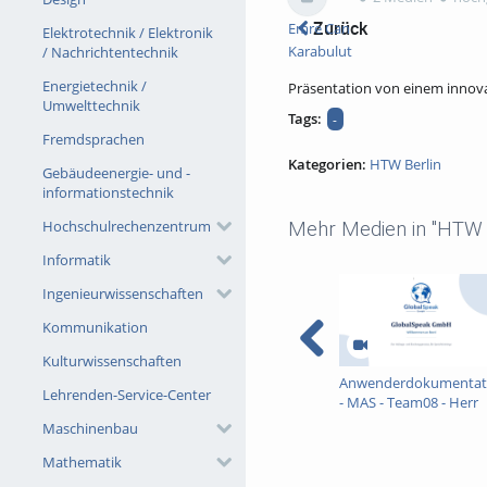
Zurück
Emre Can
Elektrotechnik / Elektronik
Karabulut
/ Nachrichtentechnik
Energietechnik /
Präsentation von einem inno
Umwelttechnik
Tags:
-
Fremdsprachen
Kategorien:
HTW Berlin
Gebäudeenergie- und -
informationstechnik
Hochschulrechenzentrum
Mehr Medien in "HTW B
Informatik
Ingenieurwissenschaften
Kommunikation
Kulturwissenschaften
Anwenderdokumentat
Lehrenden-Service-Center
- MAS - Team08 - Herr
Kaip
Maschinenbau
Mathematik