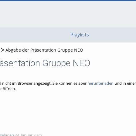
go
go
go
to
to
to
navigation
main
footer
content
Playlists
Abgabe der Präsentation Gruppe NEO
räsentation Gruppe NEO
 nicht im Browser angezeigt. Sie können es aber
herunterladen
und in eine
 öffnen.
eladen 24. Januar 2025